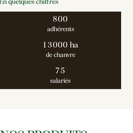
En quelques chiffres
8
0
0
adhérents
1
3
0
0
0
ha
de chanvre
7
5
salariés