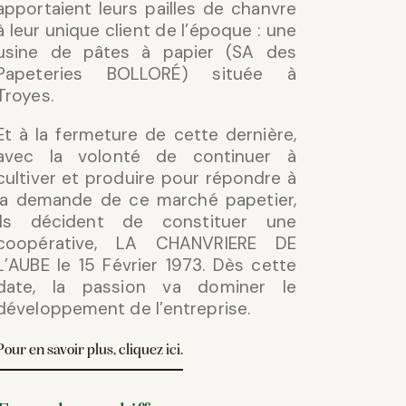
apportaient leurs pailles de chanvre
à leur unique client de l’époque : une
usine de pâtes à papier (SA des
Papeteries BOLLORÉ) située à
Troyes.
Et à la fermeture de cette dernière,
avec la volonté de continuer à
cultiver et produire pour répondre à
la demande de ce marché papetier,
ils décident de constituer une
coopérative, LA CHANVRIERE DE
L’AUBE le 15 Février 1973. Dès cette
date, la passion va dominer le
développement de l’entreprise.
Pour en savoir plus, cliquez ici.