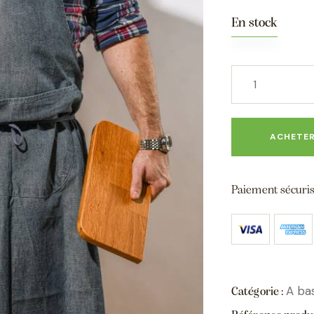
En stock
ACHETE
Paiement sécuris
A ba
Catégorie :